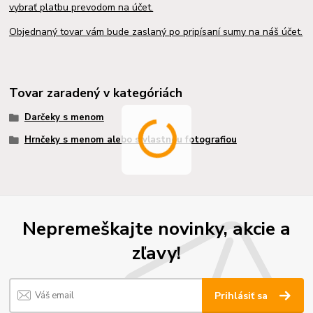
vybrať platbu prevodom na účet.
Objednaný tovar vám bude zaslaný po pripísaní sumy na náš účet.
Tovar zaradený v kategóriách
Darčeky s menom
Hrnčeky s menom alebo s vlastnou fotografiou
Nepremeškajte novinky, akcie a
zľavy!
Prihlásiť sa