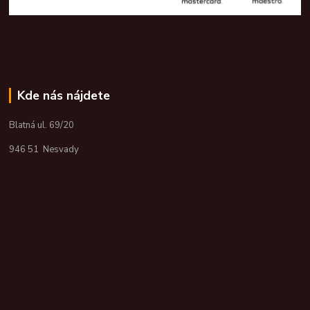
Kde nás nájdete
Blatná ul. 69/20
946 51 Nesvady