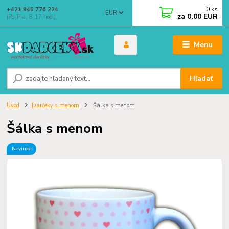
0
ks
+421 948 776 224
EUR
za
0,00 EUR
(Po-Pia, 8-17 hod.)
Menu
Hľadať
Úvod
Darčeky s menom
Šálka s menom
Šálka s menom
Novinka