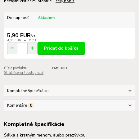
bežnými čistiacími prostrie...
celý popis
Dostupnosť
Skladom
5,90 EUR
/
ks
4,80 EUR
bez DPH
Pridať do košíka
Číslo produktu:
FMS-001
Strážiť cenu / dostupnosť
Kompletné špecifikácie
Komentáre
0
Kompletné špecifikácie
Šálka s krstným menom, alebo prezývkou.