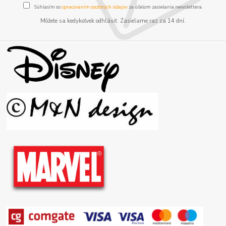
Súhlasím so
spracovaním osobných údajov
za účelom zasielania newslettera.
Môžete sa kedykoľvek odhlásiť. Zasielame raz za 14 dní.