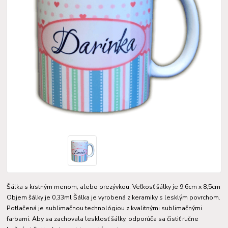
Šálka s krstným menom, alebo prezývkou. Veľkosť šálky je 9,6cm x 8,5cm
Objem šálky je 0,33ml Šálka je vyrobená z keramiky s lesklým povrchom.
Potlačená je sublimačnou technológiou z kvalitnými sublimačnými
farbami. Aby sa zachovala lesklosť šálky, odporúča sa čistiť ručne