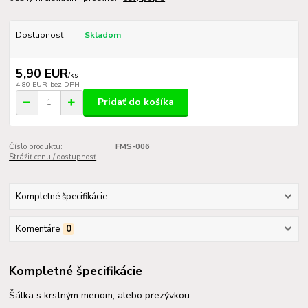
Dostupnosť
Skladom
5,90 EUR
/
ks
4,80 EUR
bez DPH
Pridať do košíka
Číslo produktu:
FMS-006
Strážiť cenu / dostupnosť
Kompletné špecifikácie
Komentáre
0
Kompletné špecifikácie
Šálka s krstným menom, alebo prezývkou.