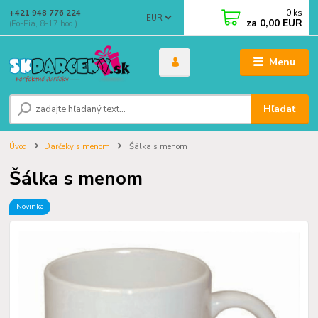
0
ks
+421 948 776 224
EUR
za
0,00 EUR
(Po-Pia, 8-17 hod.)
Menu
Hľadať
Úvod
Darčeky s menom
Šálka s menom
Šálka s menom
Novinka