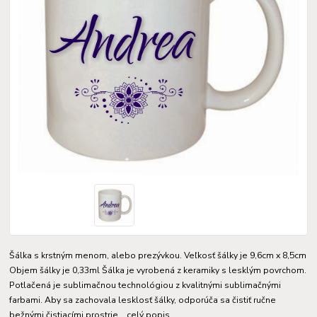
Šálka s krstným menom, alebo prezývkou. Veľkosť šálky je 9,6cm x 8,5cm
Objem šálky je 0,33ml Šálka je vyrobená z keramiky s lesklým povrchom.
Potlačená je sublimačnou technológiou z kvalitnými sublimačnými
farbami. Aby sa zachovala lesklosť šálky, odporúča sa čistiť ručne
bežnými čistiacími prostrie...
celý popis