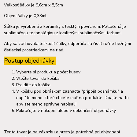
Veľkosť šálky je 9,6cm x 8,5cm
Objem šálky je 0,33ml
Šálka je vyrobená z keramiky s lesklým povrchom. Potlačená je
sublimačnou technológiou z kvalitnými sublimačnými farbami.
Aby sa zachovala lesklosť šálky, odporúča sa čistiť ručne bežnými
čistiacími prostriedkami na riad.
Postup objednávky:
Vyberte si produkt a počet kusov
Vložte tovar do košíka
Prejdite do košíka
V košíku pod obrázkom zaznačte "pripojiť poznámku" a
napíšte meno, ktoré chcete mať na produkte. Dbajte na to,
aby ste meno správne napísali!
Pokračujte v nákupe, alebo v dokončení objednávky.
Tento tovar je na zákazku a preto je potrebné pri objednaní