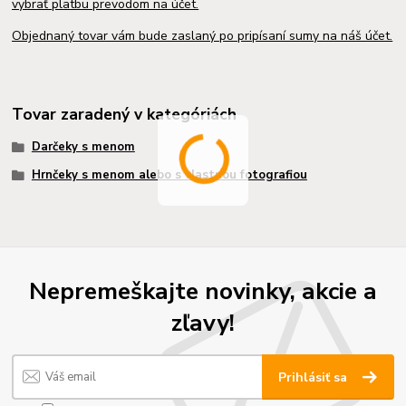
vybrať platbu prevodom na účet.
Objednaný tovar vám bude zaslaný po pripísaní sumy na náš účet.
Tovar zaradený v kategóriách
Darčeky s menom
Hrnčeky s menom alebo s vlastnou fotografiou
Nepremeškajte novinky, akcie a
zľavy!
Prihlásiť sa