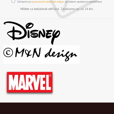
Súhlasím so
spracovaním osobných údajov
za účelom zasielania newslettera.
Môžete sa kedykoľvek odhlásiť. Zasielame raz za 14 dní.