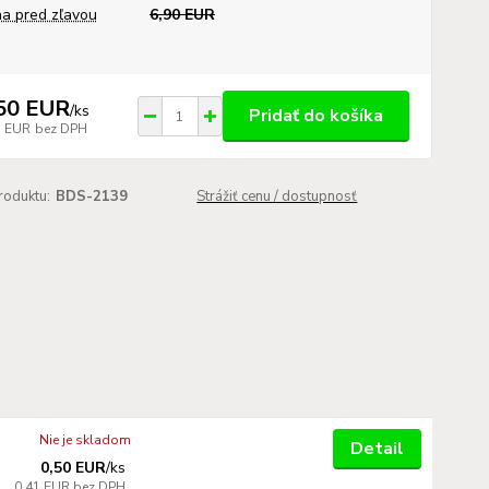
a pred zľavou
6,90 EUR
50 EUR
/
ks
Pridať do košíka
7 EUR
bez DPH
roduktu:
BDS-2139
Strážiť cenu / dostupnosť
Nie je skladom
Detail
0,50 EUR
/
ks
0,41 EUR
bez DPH