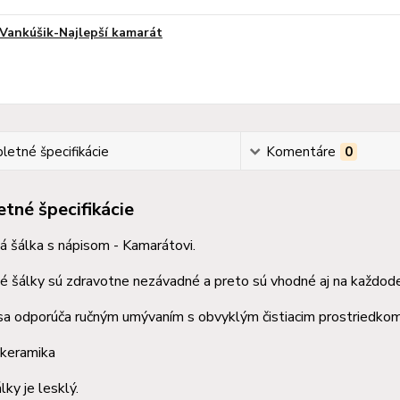
Vankúšik-Najlepší kamarát
etné špecifikácie
Komentáre
0
tné špecifikácie
 šálka s nápisom - Kamarátovi.
 šálky sú zdravotne nezávadné a preto sú vhodné aj na každode
sa odporúča ručným umývaním s obvyklým čistiacim prostriedkom
 keramika
lky je lesklý.