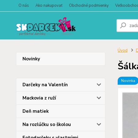
O nás
Ako nakupovať
Obchodné podmienky
Veľkoobcho
Úvod
D
Novinky
Šálk
Novinka
Darčeky na Valentín
Mackovia z ruží
Deň matiek
Na rozlúčku so školou
Fotodarčeky s vlastnými