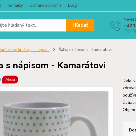
d
Kontakty
Ochrana súkromia
Blog
Neviet
Hľadať
+421
(Po-Pi
arčekové hrnčeky s nápismi
Šálka s nápisom - Kamarátovi
a s nápisom - Kamarátovi
Akcia
Dekora
zdravo
použív
čistiac
Objem
Dos