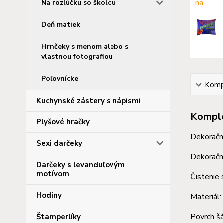
Na rozlúčku so školou
Deň matiek
Hrnčeky s menom alebo s
vlastnou fotografiou
Poľovnícke
Kompl
Kuchynské zástery s nápismi
Komple
Plyšové hračky
Dekoračná
Sexi darčeky
Dekoračné
Darčeky s levanduľovým
motívom
Čistenie 
Hodiny
Materiál:
Povrch šá
Štamperlíky