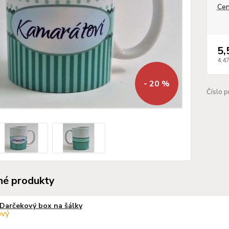
Cen
5,
4,4
- 20 %
Číslo p
é produkty
Darčekový box na šálky