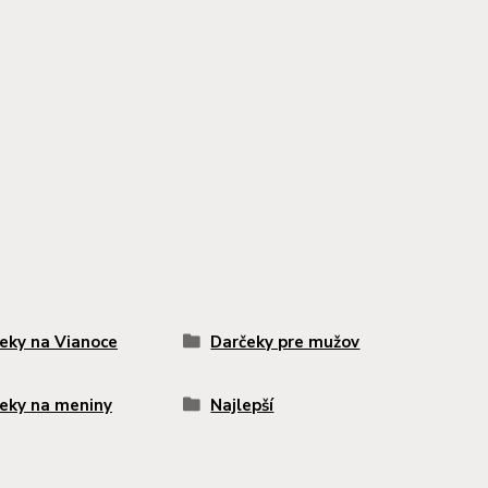
eky na Vianoce
Darčeky pre mužov
eky na meniny
Najlepší