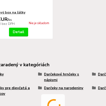
vý box na šálky
EUR
/
ks
Nie je skladom
R
bez DPH
Detail
zaradený v kategóriách
ky
Darčekové hrnčeky s
Darč
nápismi
ky pre dievčatá a
Darčeky na narodeniny
Darč
cov