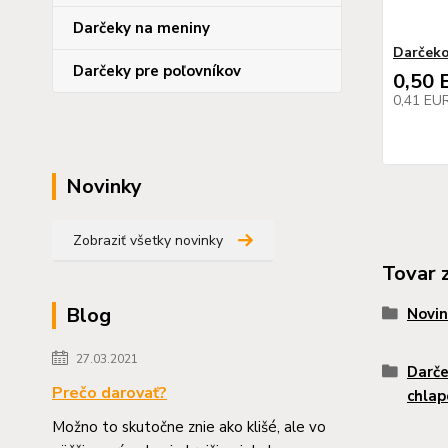
Darčeky na meniny
Darčeko
Darčeky pre poľovníkov
0,50 
0,41 EU
Novinky
Zobraziť všetky novinky
Tovar 
Blog
Novin
27.03.2021
Darče
Prečo darovať?
chlap
Možno to skutočne znie ako klišé, ale vo