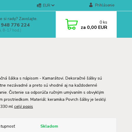
Prihlásenie
EUR
e si rady? Zavolajte.
0
ks
 948 776 224
za
0,00 EUR
a, 8-17 hod.)
čná šálka s nápisom - Kamarátovi. Dekoračné šálky sú
tne nezávadné a preto sú vhodné aj na každodenné
anie. Čistenie sa odporúča ručným umývaním s obvyklým
im prostriedkom. Materiál: keramika Povrch šálky je lesklý.
 330 ml
celý popis
tupnosť
Skladom