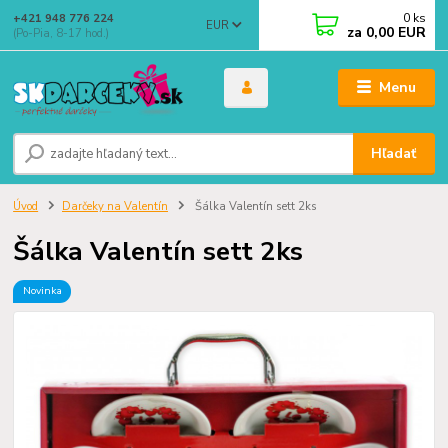
0
ks
+421 948 776 224
EUR
za
0,00 EUR
(Po-Pia, 8-17 hod.)
Menu
Hľadať
Úvod
Darčeky na Valentín
Šálka Valentín sett 2ks
Šálka Valentín sett 2ks
Novinka