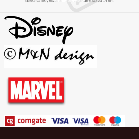
Môžete sa kedykoľvek odhlásiť. Zasielame raz za 14 dní.