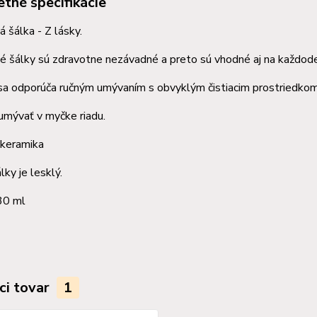
tné špecifikácie
 šálka - Z lásky.
 šálky sú zdravotne nezávadné a preto sú vhodné aj na každode
sa odporúča ručným umývaním s obvyklým čistiacim prostriedkom
umývať v myčke riadu.
 keramika
lky je lesklý.
30 ml
ci tovar
1