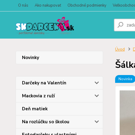
O nás
Ako nakupovať
Obchodné podmienky
Veľkoobcho
Úvod
D
Novinky
Šálk
Novinka
Darčeky na Valentín
Mackovia z ruží
Deň matiek
Na rozlúčku so školou
Fotodarčeky s vlastnými