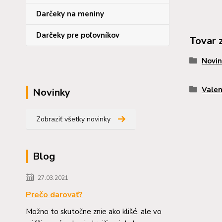
Darčeky na meniny
Darčeky pre poľovníkov
Tovar 
Novin
Valen
Novinky
Zobraziť všetky novinky
Blog
27.03.2021
Prečo darovať?
Možno to skutočne znie ako klišé, ale vo