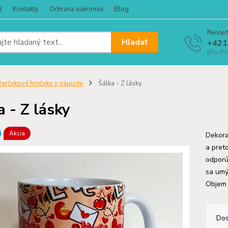
d
Kontakty
Ochrana súkromia
Blog
Neviet
Hľadať
+421
(Po-Pi
arčekové hrnčeky s nápismi
Šálka - Z lásky
a - Z lásky
Akcia
Dekora
a pret
odporú
sa umýv
Objem
Dos