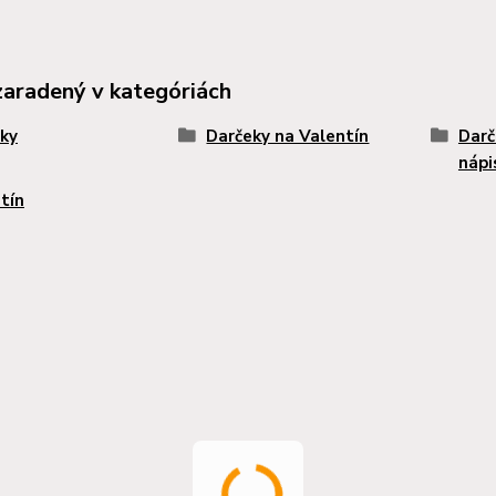
zaradený v kategóriách
ky
Darčeky na Valentín
Darč
nápi
tín