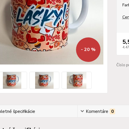
Far
Cen
5,
4,4
- 20 %
Číslo p
etné špecifikácie
Komentáre
0