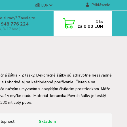
Prihlásenie
EUR
e si rady? Zavolajte.
0
ks
 948 776 224
za
0,00 EUR
a, 8-17 hod.)
čná šálka - Z lásky. Dekoračné šálky sú zdravotne nezávadné
o sú vhodné aj na každodenné používanie. Čistenie sa
ča ručným umývaním s obvyklým čistiacim prostriedkom. Môže
ať v myčke riadu. Materiál: keramika Povrch šálky je lesklý.
 330 ml
celý popis
tupnosť
Skladom