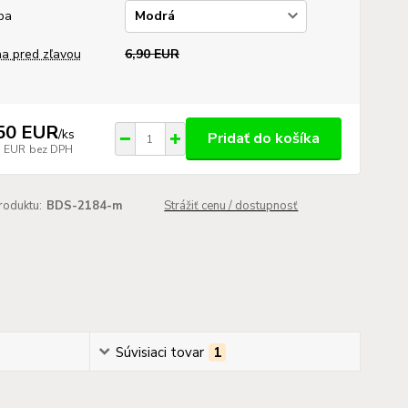
ba
a pred zľavou
6,90 EUR
50 EUR
/
ks
Pridať do košíka
7 EUR
bez DPH
roduktu:
BDS-2184-m
Strážiť cenu / dostupnosť
Súvisiaci tovar
1