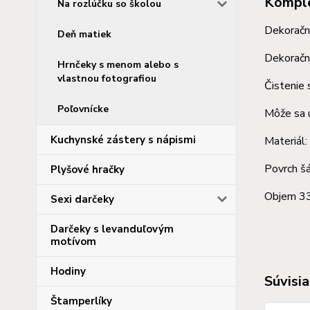
Komple
Na rozlúčku so školou
Dekoračná
Deň matiek
Dekoračné
Hrnčeky s menom alebo s
vlastnou fotografiou
Čistenie 
Poľovnícke
Môže sa 
Kuchynské zástery s nápismi
Materiál:
Povrch šá
Plyšové hračky
Objem 3
Sexi darčeky
Darčeky s levanduľovým
motívom
Hodiny
Súvisia
Štamperlíky