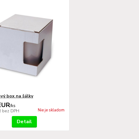
vý box na šálky
EUR
/
ks
Nie je skladom
R
bez DPH
Detail