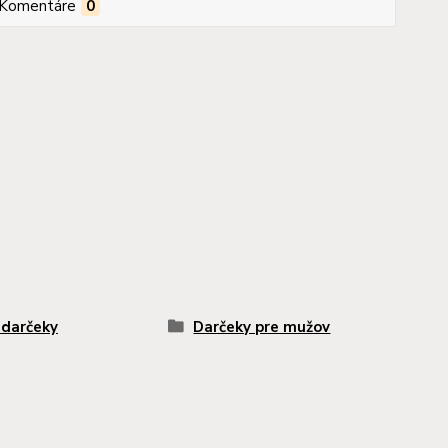
Komentáre
0
 darčeky
Darčeky pre mužov