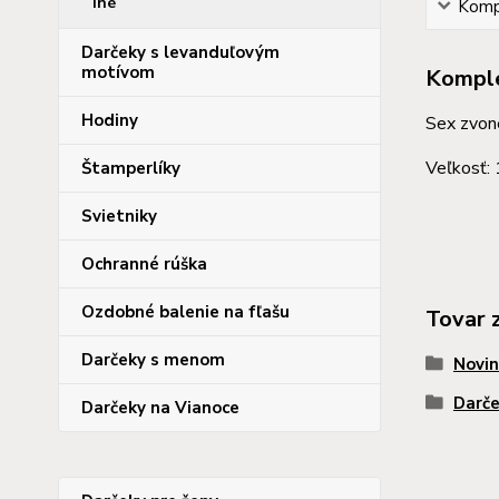
iné
Kompl
Darčeky s levanduľovým
motívom
Komple
Hodiny
Sex zvon
Veľkosť: 
Štamperlíky
Svietniky
Ochranné rúška
Ozdobné balenie na fľašu
Tovar 
Darčeky s menom
Novin
Darče
Darčeky na Vianoce