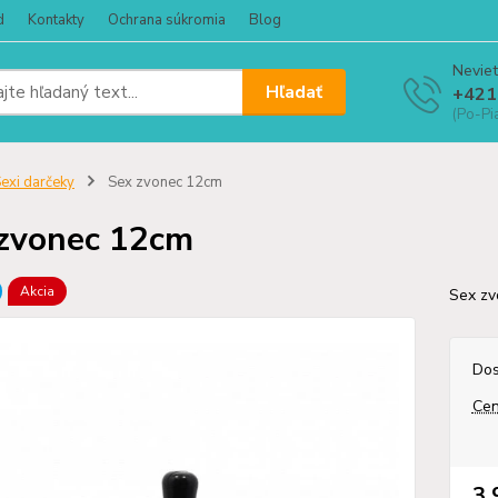
d
Kontakty
Ochrana súkromia
Blog
Neviet
Hľadať
+421
(Po-Pi
exi darčeky
Sex zvonec 12cm
zvonec 12cm
Akcia
Sex zv
Dos
Cen
3,