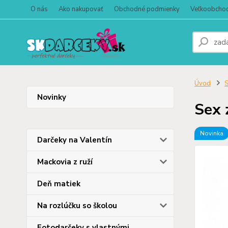
O nás
Ako nakupovať
Obchodné podmienky
Veľkoobcho
Úvod
S
Novinky
Sex 
Novinka
Darčeky na Valentín
Mackovia z ruží
Deň matiek
Na rozlúčku so školou
Fotodarčeky s vlastnými