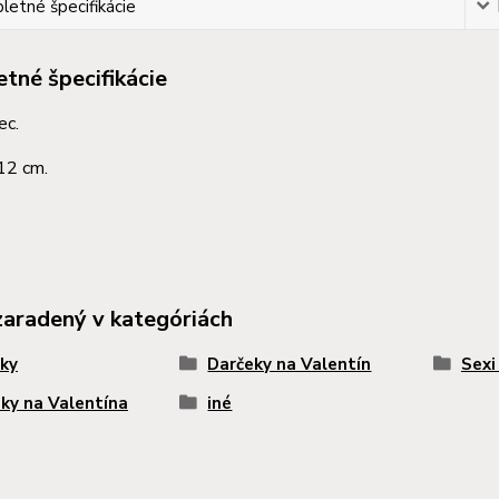
etné špecifikácie
tné špecifikácie
ec.
12 cm.
zaradený v kategóriách
ky
Darčeky na Valentín
Sexi
ky na Valentína
iné