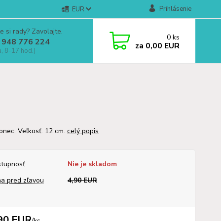
Prihlásenie
EUR
e si rady? Zavolajte.
0
ks
 948 776 224
za
0,00 EUR
a, 8-17 hod.)
onec. Veľkosť: 12 cm.
celý popis
tupnosť
Nie je skladom
a pred zľavou
4,90 EUR
90 EUR
/
ks