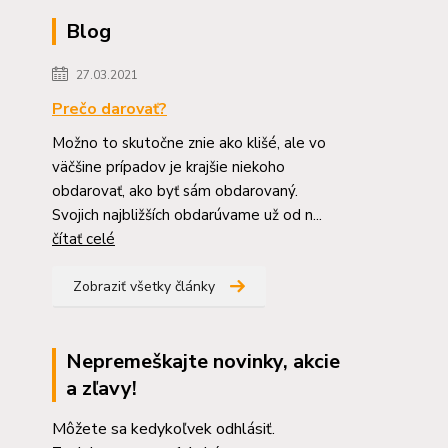
Blog
27.03.2021
Prečo darovať?
Možno to skutočne znie ako klišé, ale vo
väčšine prípadov je krajšie niekoho
obdarovať, ako byť sám obdarovaný.
Svojich najbližších obdarúvame už od n...
čítať celé
Zobraziť všetky články
Nepremeškajte novinky, akcie
a zľavy!
Môžete sa kedykoľvek odhlásiť.