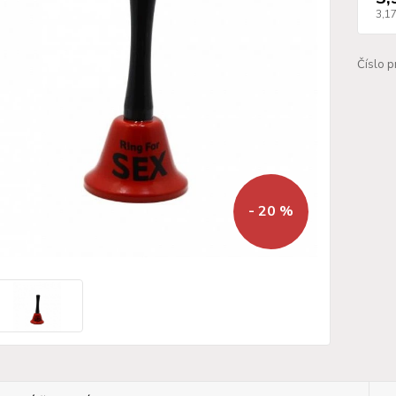
3,1
Číslo p
- 20 %