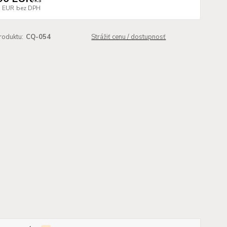
7 EUR
bez DPH
roduktu:
CQ-054
Strážiť cenu / dostupnosť