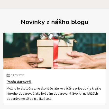
Novinky z nášho blogu
27
.
03
.
2021
Prečo darovať?
Možno to skutočne znie ako klišé, ale vo väčšine prípadov je krajšie
niekoho obdarovať, ako byť sám obdarovaný. Svojich najbližších
obdarúvame už od n...
čítať celé