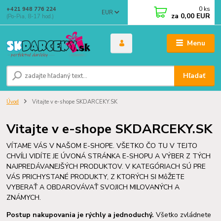
0
ks
+421 948 776 224
EUR
za
0,00 EUR
(Po-Pia, 8-17 hod.)
Menu
Hľadať
Úvod
Vitajte v e-shope SKDARCEKY.SK
Vitajte v e-shope SKDARCEKY.SK
VÍTAME VÁS V NAŠOM E-SHOPE. VŠETKO ČO TU V TEJTO
CHVÍLI VIDÍTE JE ÚVONÁ STRÁNKA E-SHOPU A VÝBER Z TÝCH
NAJPREDÁVANEJŠÝCH PRODUKTOV. V KATEGÓRIACH SÚ PRE
VÁS PRICHYSTANÉ PRODUKTY, Z KTORÝCH SI MôŽETE
VYBERAŤ A OBDAROVÁVAŤ SVOJICH MILOVANÝCH A
ZNÁMYCH.
Postup nakupovania je rýchly a jednoduchý.
Všetko zvládnete