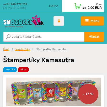
0
ks
+421 948 776 224
EUR
za
0,00 EUR
(Po-Pia, 8-17 hod.)
Menu
Hľadať
Úvod
Sexi darčeky
Štamperlíky Kamasutra
Štamperlíky Kamasutra
Novinka
Akcia
- 17 %