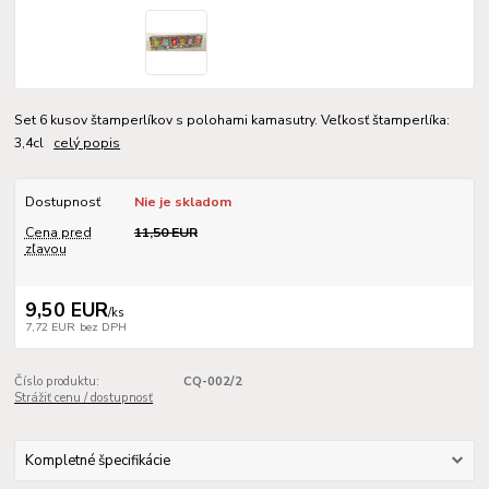
Set 6 kusov štamperlíkov s polohami kamasutry. Veľkosť štamperlíka:
3,4cl
celý popis
Dostupnosť
Nie je skladom
Cena pred
11,50 EUR
zľavou
9,50 EUR
/
ks
7,72 EUR
bez DPH
Číslo produktu:
CQ-002/2
Strážiť cenu / dostupnosť
Kompletné špecifikácie