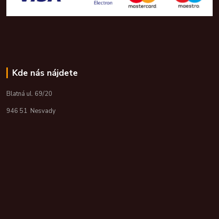
Kde nás nájdete
Blatná ul. 69/20
946 51 Nesvady