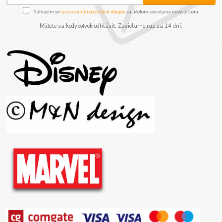
Súhlasím so
spracovaním osobných údajov
za účelom zasielania newslettera.
Môžete sa kedykoľvek odhlásiť. Zasielame raz za 14 dní.