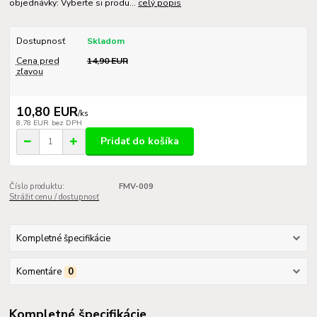
objednávky: Vyberte si produ...
celý popis
Dostupnosť
Skladom
Cena pred
14,90 EUR
zľavou
10,80 EUR
/
ks
8,78 EUR
bez DPH
Pridať do košíka
Číslo produktu:
FMV-009
Strážiť cenu / dostupnosť
Kompletné špecifikácie
Komentáre
0
Kompletné špecifikácie