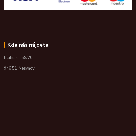
Kde nás nájdete
Blatná ul. 69/20
946 51 Nesvady