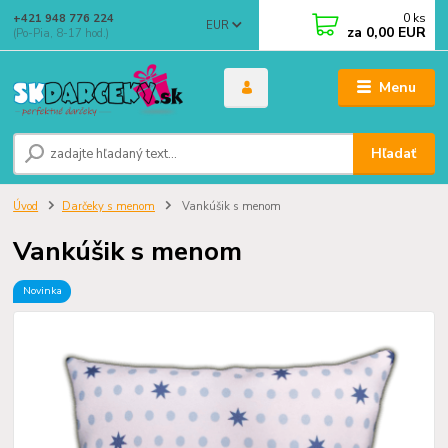
0
ks
+421 948 776 224
EUR
za
0,00 EUR
(Po-Pia, 8-17 hod.)
Menu
Hľadať
Úvod
Darčeky s menom
Vankúšik s menom
Vankúšik s menom
Novinka