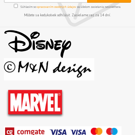
Súhlasím so
spracovaním osobných údajov
za účelom zasielania newslettera.
Môžete sa kedykoľvek odhlásiť. Zasielame raz za 14 dní.