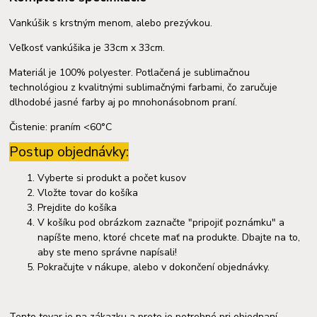
Vankúšik s krstným menom, alebo prezývkou.
Veľkosť vankúšika je 33cm x 33cm.
Materiál je 100% polyester. Potlačená je sublimačnou
technológiou z kvalitnými sublimačnými farbami, čo zaručuje
dlhodobé jasné farby aj po mnohonásobnom praní.
Čistenie: praním <60°C
Postup objednávky:
Vyberte si produkt a počet kusov
Vložte tovar do košíka
Prejdite do košíka
V košíku pod obrázkom zaznačte "pripojiť poznámku" a
napíšte meno, ktoré chcete mať na produkte. Dbajte na to,
aby ste meno správne napísali!
Pokračujte v nákupe, alebo v dokončení objednávky.
Tento tovar je na zákazku a preto je potrebné pri objednaní