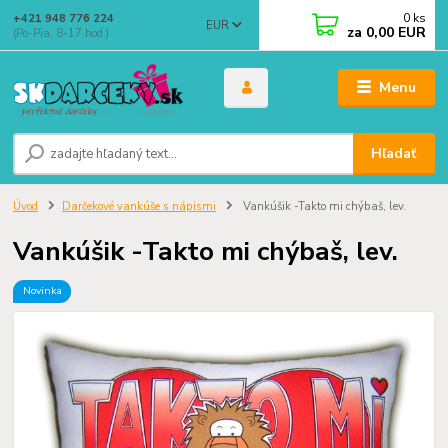
0
ks
+421 948 776 224
EUR
za
0,00 EUR
(Po-Pia, 8-17 hod.)
Menu
Hľadať
Úvod
Darčekové vankúše s nápismi
Vankúšik -Takto mi chýbaš, lev.
Vankúšik -Takto mi chýbaš, lev.
Novinka