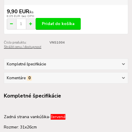
9,90 EUR
/
ks
8,05 EUR
bez DPH
Pridať do košíka
Číslo produktu:
VNS1004
Strážiť cenu / dostupnosť
Kompletné špecifikácie
Komentáre
0
Kompletné špecifikácie
Zadná strana vankúšika-
červená
.
Rozmer: 31x26cm