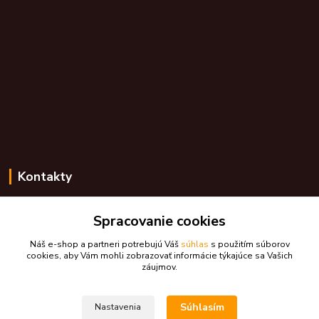
Kontakty
Zákaznícka podpora skdarceky.sk
Spracovanie cookies
+421 948 776 224
(Po-Pia, 8-17 hod.)
Náš e-shop a partneri potrebujú Váš
súhlas
s použitím súborov
cookies, aby Vám mohli zobrazovať informácie týkajúce sa Vašich
skdarceky@skdarceky.sk
záujmov.
Súhlasím
Nastavenia