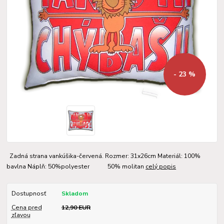
- 23 %
Zadná strana vankúšika-červená. Rozmer: 31x26cm Materiál: 100%
bavlna Náplň: 50%polyester 50% molitan
celý popis
Dostupnosť
Skladom
Cena pred
12,90 EUR
zľavou