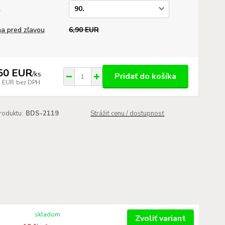
k
a pred zľavou
6,90 EUR
50 EUR
/
ks
Pridať do košíka
7 EUR
bez DPH
roduktu:
BDS-2119
Strážiť cenu / dostupnosť
skladom
Zvoliť variant