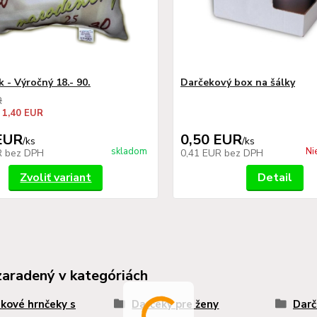
 - Výročný 18.- 90.
Darčekový box na šálky
R
 1,40 EUR
EUR
0,50 EUR
/
ks
/
ks
skladom
Ni
R
bez DPH
0,41 EUR
bez DPH
Zvoliť variant
Detail
zaradený v kategóriách
kové hrnčeky s
Darčeky pre ženy
Darč