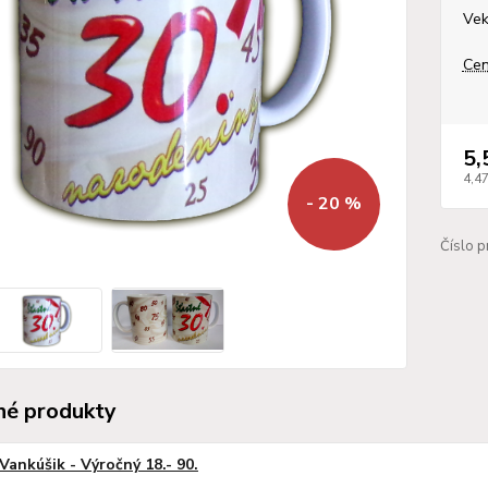
Ve
Cen
5,
4,4
- 20 %
Číslo p
é produkty
Vankúšik - Výročný 18.- 90.