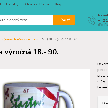
d
Kontakty
Ochrana súkromia
Blog
Neviet
Hľadať
+421
(Po-Pi
arčekové hrnčeky s nápismi
Šálka výročná 18.- 90.
a výročná 18.- 90.
Dekora
potreb
preto 
ručným
kerami
Dos