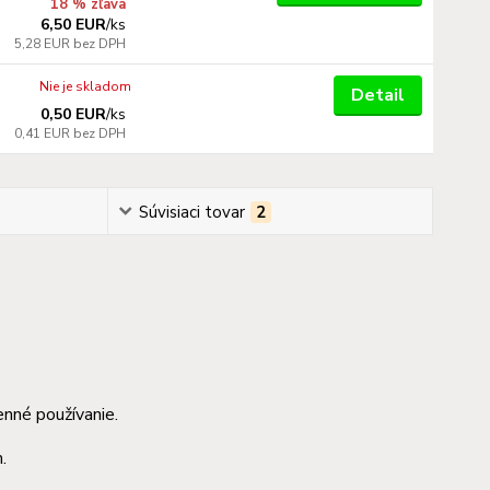
18 % zľava
6,50 EUR
/
ks
5,28 EUR
bez DPH
Nie je skladom
Detail
0,50 EUR
/
ks
0,41 EUR
bez DPH
Súvisiaci tovar
2
nné používanie.
.