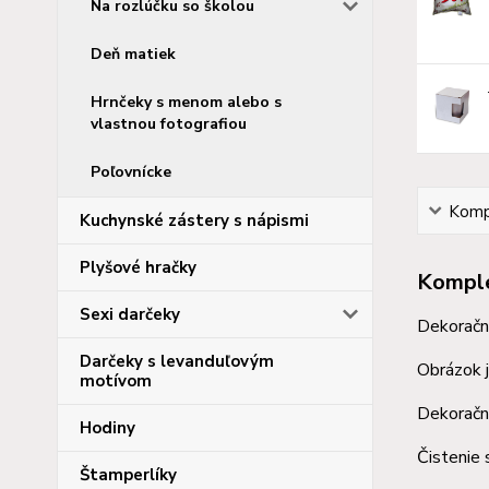
Na rozlúčku so školou
Deň matiek
Hrnčeky s menom alebo s
vlastnou fotografiou
Poľovnícke
Kompl
Kuchynské zástery s nápismi
Plyšové hračky
Komple
Sexi darčeky
Dekoračná
Darčeky s levanduľovým
Obrázok j
motívom
Dekoračné
Hodiny
Čistenie 
Štamperlíky