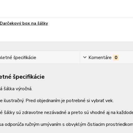
Darčekový box na šálky
etné špecifikácie
Komentáre
0
tné špecifikácie
 šálka výročná.
e ilustračný. Pred objednaním je potrebné si vybrať vek.
 šálky sú zdravotne nezávadné a preto sú vhodné aj na každode
sa odporúča ručným umývaním s obvyklým čistiacim prostriedkom