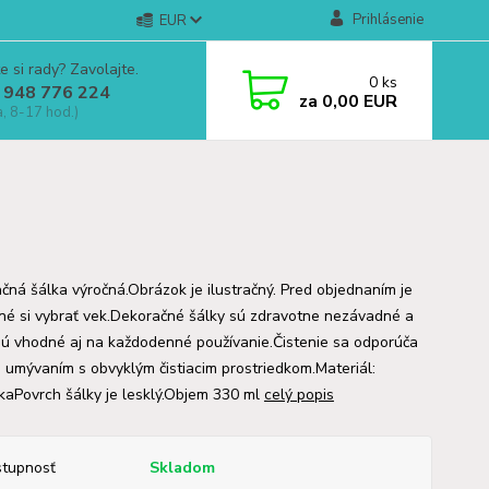
Prihlásenie
EUR
e si rady? Zavolajte.
0
ks
 948 776 224
za
0,00 EUR
a, 8-17 hod.)
čná šálka výročná.Obrázok je ilustračný. Pred objednaním je
né si vybrať vek.Dekoračné šálky sú zdravotne nezávadné a
sú vhodné aj na každodenné používanie.Čistenie sa odporúča
 umývaním s obvyklým čistiacim prostriedkom.Materiál:
kaPovrch šálky je lesklý.Objem 330 ml
celý popis
tupnosť
Skladom