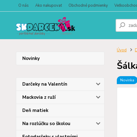
O nás
Ako nakupovať
Obchodné podmienky
Veľkoobcho
Úvod
D
Novinky
Šálk
Novinka
Darčeky na Valentín
Mackovia z ruží
Deň matiek
Na rozlúčku so školou
Fotodarčeky s vlastnými