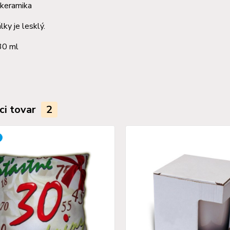
 keramika
lky je lesklý.
30 ml
ci tovar
2