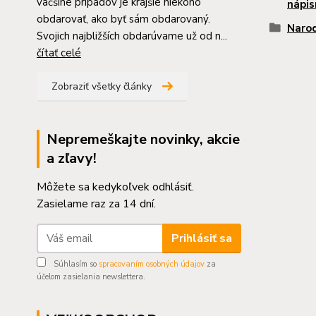
väčšine prípadov je krajšie niekoho
nápis
obdarovať, ako byť sám obdarovaný.
Naro
Svojich najbližších obdarúvame už od n...
čítať celé
Zobraziť všetky články
Nepremeškajte novinky, akcie
a zľavy!
Môžete sa kedykoľvek odhlásiť.
Zasielame raz za 14 dní.
Prihlásiť sa
Súhlasím so
spracovaním osobných údajov
za
účelom zasielania newslettera.