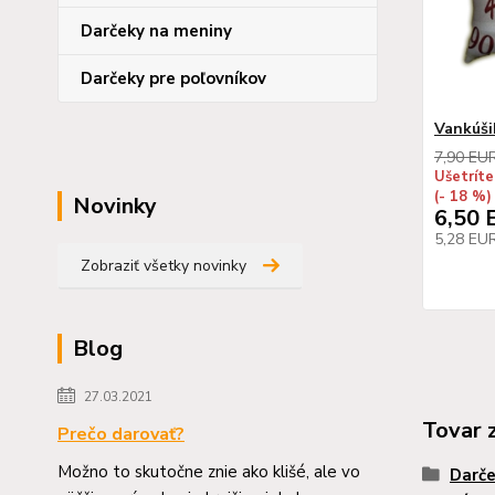
Darčeky na meniny
Darčeky pre poľovníkov
Vankúšik
7,90 EU
Ušetríte
(- 18 %)
Novinky
6,50 
5,28 EU
Zobraziť všetky novinky
Blog
27.03.2021
Tovar 
Prečo darovať?
Možno to skutočne znie ako klišé, ale vo
Darče