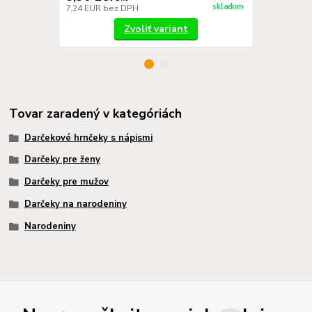
skladom
7,24 EUR
bez DPH
0,41 EUR
be
Zvoliť variant
Tovar zaradený v kategóriách
Darčekové hrnčeky s nápismi
Darčeky pre ženy
Darčeky pre mužov
Darčeky na narodeniny
Narodeniny