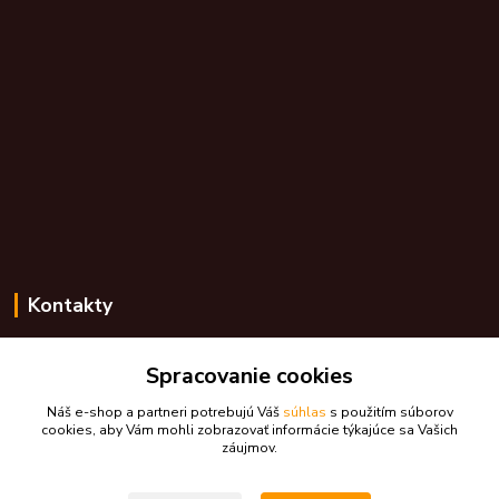
Kontakty
Zákaznícka podpora skdarceky.sk
+421 948 776 224
Spracovanie cookies
(Po-Pia, 8-17 hod.)
Náš e-shop a partneri potrebujú Váš
súhlas
s použitím súborov
cookies, aby Vám mohli zobrazovať informácie týkajúce sa Vašich
skdarceky@skdarceky.sk
záujmov.