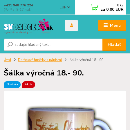
0
ks
+421 948 776 224
EUR
za
0,00 EUR
(Po-Pia, 8-17 hod.)
Menu
Hľadať
Úvod
Darčekové hrnčeky s nápismi
Šálka výročná 18.- 90.
Šálka výročná 18.- 90.
Novinka
Akcia