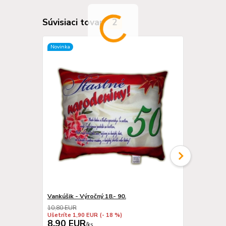
Súvisiaci tovar
2
Novinka
Vankúšik - Výročný 18.- 90.
Darčekový b
10,80 EUR
Ušetríte 1,90 EUR
(- 18 %)
8,90 EUR
0,50 EU
/
ks