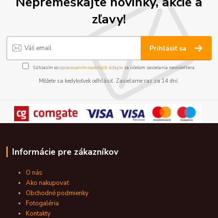
Nepremeškajte novinky, akcie a
zľavy!
Prihlásiť sa
Súhlasím so
spracovaním osobných údajov
za účelom zasielania newslettera.
Môžete sa kedykoľvek odhlásiť. Zasielame raz za 14 dní.
Informácie pre zákazníkov
O nás
Ako nakupovať
Obchodné podmienky
Fotogaléria
Kontakty