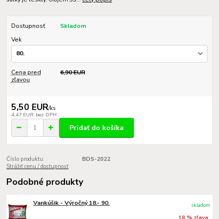
Dostupnosť
Skladom
Vek
Cena pred
6,90 EUR
zľavou
5,50 EUR
/
ks
4,47 EUR
bez DPH
Pridať do košíka
Číslo produktu:
BDS-2022
Strážiť cenu / dostupnosť
Podobné produkty
Vankúšik - Výročný 18.- 90.
skladom
18 % zľava