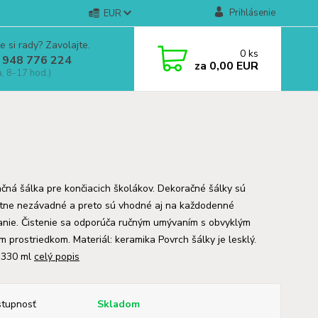
Prihlásenie
EUR
e si rady? Zavolajte.
0
ks
 948 776 224
za
0,00 EUR
a, 8-17 hod.)
čná šálka pre končiacich školákov. Dekoračné šálky sú
tne nezávadné a preto sú vhodné aj na každodenné
anie. Čistenie sa odporúča ručným umývaním s obvyklým
im prostriedkom. Materiál: keramika Povrch šálky je lesklý.
 330 ml
celý popis
tupnosť
Skladom