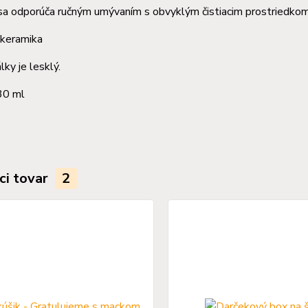
sa odporúča ručným umývaním s obvyklým čistiacim prostriedkom
 keramika
lky je lesklý.
30 ml
ci tovar
2