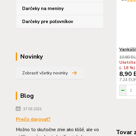
Darčeky na meniny
Darčeky pre poľovníkov
Vankúši
Novinky
10,80 E
Ušetríte
(- 18 %)
8,90 
Zobraziť všetky novinky
7,24 EU
Blog
27.03.2021
Prečo darovať?
Možno to skutočne znie ako klišé, ale vo
Tovar 