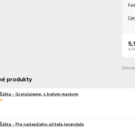
Far
Cen
5,
4,4
Číslo p
é produkty
Šálka - Gratulujeme, s bielym mackom
Šálka - Pre najlepšieho učiteľa,levanduľa