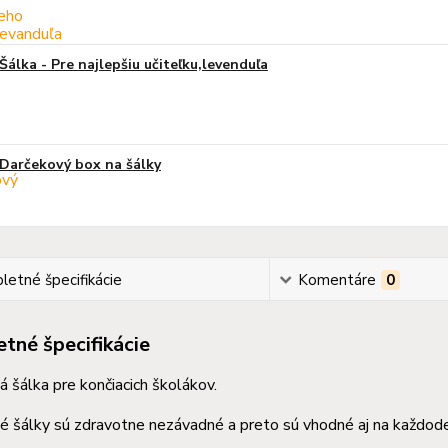
Šálka - Pre najlepšiu učiteľku,levenduľa
Darčekový box na šálky
etné špecifikácie
Komentáre
0
tné špecifikácie
 šálka pre končiacich školákov.
 šálky sú zdravotne nezávadné a preto sú vhodné aj na každode