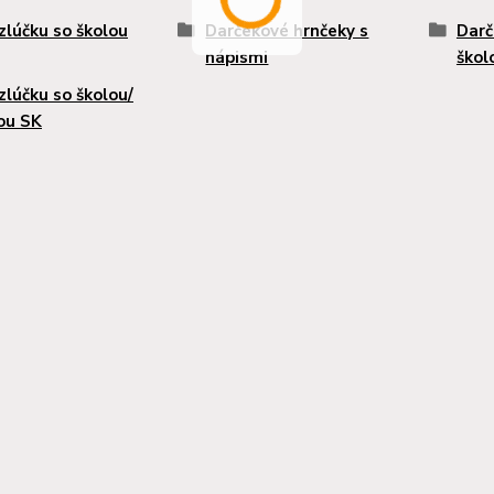
zlúčku so školou
Darčekové hrnčeky s
Darč
nápismi
škol
zlúčku so školou/
ou SK