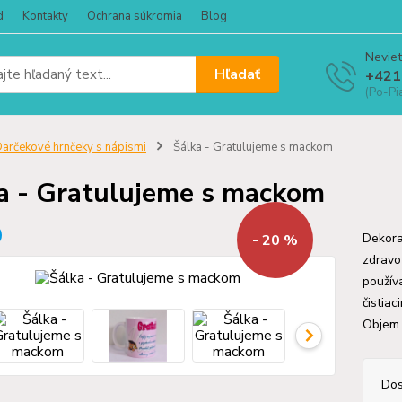
d
Kontakty
Ochrana súkromia
Blog
Neviet
Hľadať
+421
(Po-Pi
arčekové hrnčeky s nápismi
Šálka - Gratulujeme s mackom
a - Gratulujeme s mackom
Dekora
- 20 %
zdravo
použív
čistiac
Objem
Dos