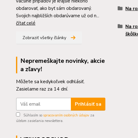
väčšine prípadov je krajšie niekoho
obdarovať, ako byť sám obdarovaný.
Na ro
Svojich najbližších obdarúvame už od n...
čítať celé
Na ro
škôlk
Zobraziť všetky články
Nepremeškajte novinky, akcie
a zľavy!
Môžete sa kedykoľvek odhlásiť.
Zasielame raz za 14 dní.
Prihlásiť sa
Súhlasím so
spracovaním osobných údajov
za
účelom zasielania newslettera.