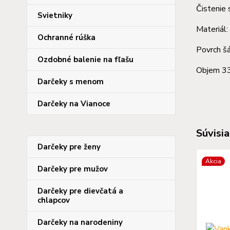
Čistenie 
Svietniky
Materiál:
Ochranné rúška
Povrch šá
Ozdobné balenie na fľašu
Objem 3
Darčeky s menom
Darčeky na Vianoce
Súvisia
Darčeky pre ženy
Akcia
Darčeky pre mužov
Darčeky pre dievčatá a
chlapcov
Darčeky na narodeniny