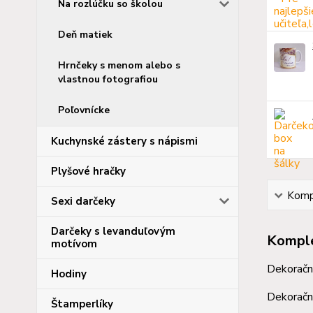
Na rozlúčku so školou
Deň matiek
Hrnčeky s menom alebo s
vlastnou fotografiou
Poľovnícke
Kuchynské zástery s nápismi
Plyšové hračky
Kompl
Sexi darčeky
Darčeky s levanduľovým
Komple
motívom
Dekoračná
Hodiny
Dekoračné
Štamperlíky