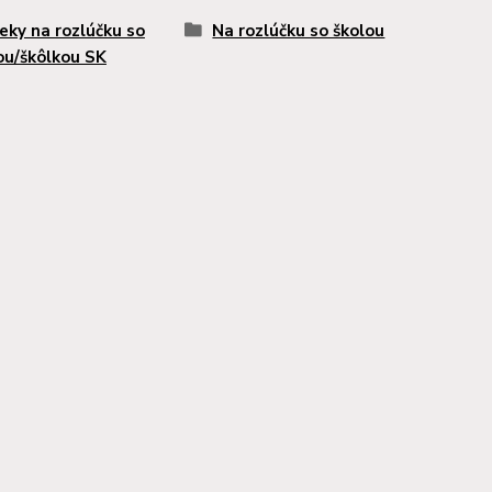
eky na rozlúčku so
Na rozlúčku so školou
ou/škôlkou SK