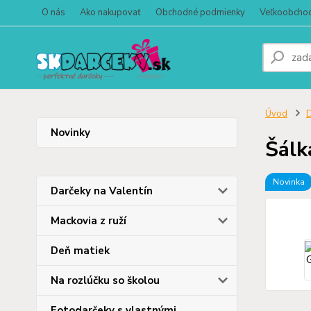
O nás
Ako nakupovať
Obchodné podmienky
Veľkoobcho
Úvod
D
Novinky
Šálk
Novinka
Darčeky na Valentín
Mackovia z ruží
Deň matiek
Na rozlúčku so školou
Fotodarčeky s vlastnými