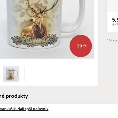
5,
4,4
Číslo p
- 20 %
é produkty
Vankúšik-Najlepší poľovník