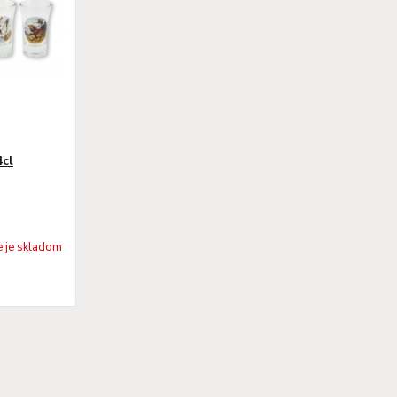
4cl
e je skladom