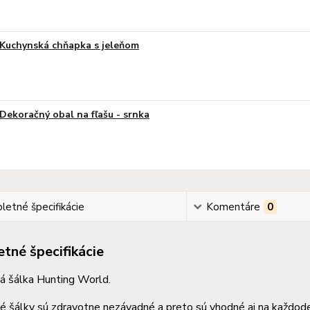
Kuchynská chňapka s jeleňom
Dekoračný obal na fľašu - srnka
etné špecifikácie
Komentáre
0
tné špecifikácie
á šálka Hunting World.
 šálky sú zdravotne nezávadné a preto sú vhodné aj na každode