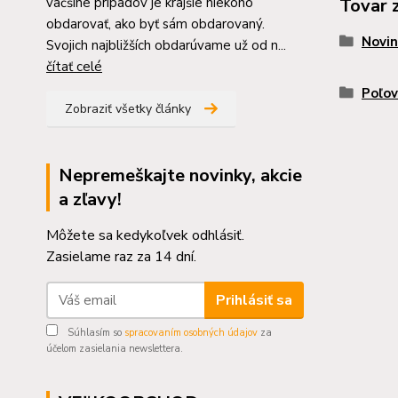
väčšine prípadov je krajšie niekoho
Tovar 
obdarovať, ako byť sám obdarovaný.
Novin
Svojich najbližších obdarúvame už od n...
čítať celé
Poľov
Zobraziť všetky články
Nepremeškajte novinky, akcie
a zľavy!
Môžete sa kedykoľvek odhlásiť.
Zasielame raz za 14 dní.
Prihlásiť sa
Súhlasím so
spracovaním osobných údajov
za
účelom zasielania newslettera.