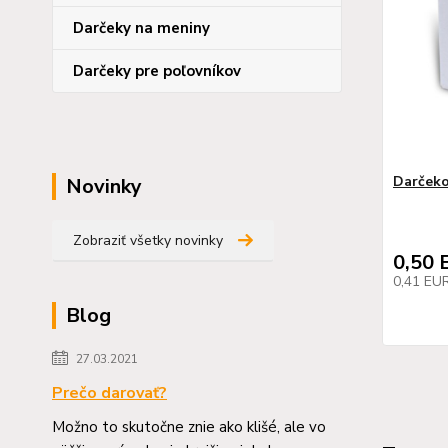
Darčeky na meniny
Darčeky pre poľovníkov
Darčeko
Novinky
Zobraziť všetky novinky
0,50 
0,41 EU
Blog
27.03.2021
Prečo darovať?
Možno to skutočne znie ako klišé, ale vo