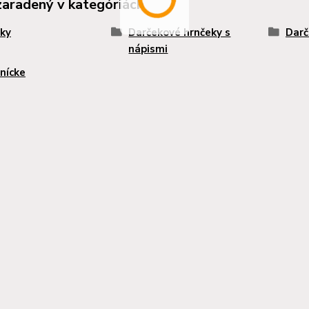
zaradený v kategóriách
ky
Darčekové hrnčeky s
Darč
nápismi
nícke