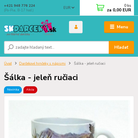
0
ks
+421 948 776 224
EUR
za
0,00 EUR
(Po-Pia, 8-17 hod.)
Menu
Hľadať
Úvod
Darčekové hrnčeky s nápismi
Šálka - jeleň ručiaci
Šálka - jeleň ručiaci
Novinka
Akcia