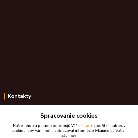
Kontakty
Zákaznícka podpora skdarceky.sk
+421 948 776 224
Spracovanie cookies
(Po-Pia, 8-17 hod.)
Náš e-shop a partneri potrebujú Váš
súhlas
s použitím súborov
cookies, aby Vám mohli zobrazovať informácie týkajúce sa Vašich
skdarceky@skdarceky.sk
záujmov.