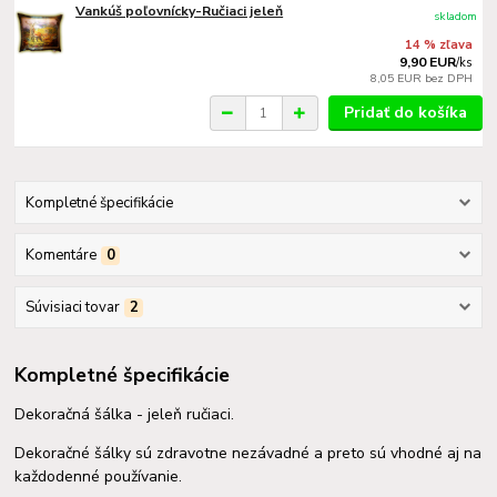
Vankúš poľovnícky-Ručiaci jeleň
skladom
14 % zľava
9,90 EUR
/
ks
8,05 EUR
bez DPH
Pridať do košíka
Kompletné špecifikácie
Komentáre
0
Súvisiaci tovar
2
Kompletné špecifikácie
Dekoračná šálka - jeleň ručiaci.
Dekoračné šálky sú zdravotne nezávadné a preto sú vhodné aj na
každodenné používanie.