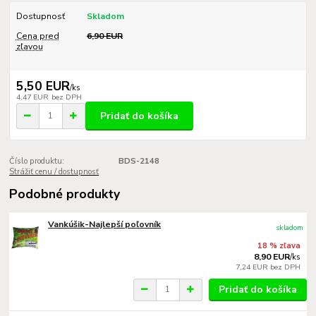
Dostupnosť
Skladom
Cena pred
6,90 EUR
zľavou
5,50 EUR
/
ks
4,47 EUR
bez DPH
Pridať do košíka
Číslo produktu:
BDS-2148
Strážiť cenu / dostupnosť
Podobné produkty
Vankúšik-Najlepší poľovník
skladom
18 % zľava
8,90 EUR
/
ks
7,24 EUR
bez DPH
Pridať do košíka