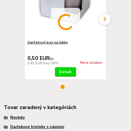
Darčekový box na šálky
Vankúš poľov
11,50 EUR
Ušetríte 1,6
0,50 EUR
9,90 EU
/
ks
Nie je skladom
0,41 EUR
bez DPH
8,05 EUR
be
Detail
Tovar zaradený v kategóriách
Novinky
Darčekové hrnčeky s nápismi